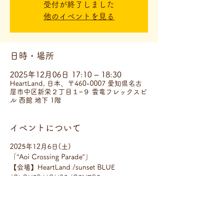
受付が終了しました
他のイベントを見る
日時・場所
2025年12月06日 17:10 – 18:30
HeartLand, 日本、〒460-0007 愛知県名古
屋市中区新栄２丁目１−９ 雲竜フレックスビ
ル 西館 地下 1階
イベントについて
2025年12月6日(土)
「“Aoi Crossing Parade”」
【会場】HeartLand /sunset BLUE 
/CLOVER HOUSE /CENTRE 
【出演者】30組以上
【時間】Open 
12:30
 / Start 
13:00
【料金】4,000円(D代別)