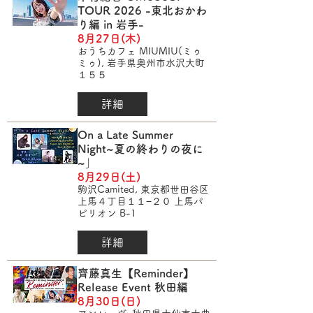
TOUR 2026 -東北おかわ
り編 in 岩手-
8月27日(木)
おうちカフェ MIUMIU(ミゥ
ミゥ), 岩手県奥州市水沢大町
１５５
詳細
On a Late Summer
Night~夏の終わりの夜に
~｣
8月29日(土)
駒沢Camited, 東京都世田谷区
上馬４丁目１１−２０ 上馬パ
ピリオン B-1
詳細
齊藤真生【Reminder】
Release Event 秋田編
8月30日(日)