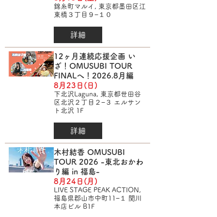
錦糸町マルイ, 東京都墨田区江
東橋３丁目９−１０
詳細
12ヶ月連続応援企画 い
ざ！OMUSUBI TOUR
FINALへ！2026.8月編
8月23日(日)
下北沢Laguna, 東京都世田谷
区北沢２丁目２−３ エルサン
ト北沢 1F
詳細
木村結香 OMUSUBI
TOUR 2026 -東北おかわ
り編 in 福島-
8月24日(月)
LIVE STAGE PEAK ACTION,
福島県郡山市中町11−１ 関川
本店ビル B1F