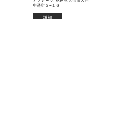
アンレーヴ, 秋田県大仙市大曲
中通町３−１６
詳細
「Acoustic Saturday
night」
9月05日(土)
LIVE×BAR 〇, 東京都豊島区北
大塚２丁目１２−７ 12共同ビ
ル 401
詳細
木村結香 NHKホールへの
道 第二弾 47都道府県
OMUSUBI TOUR｜埼玉
9月12日(土)
CAVALLINO, 埼玉県川口市栄
町３丁目３−１２ ローテンブ
ルクビル 2F
詳細