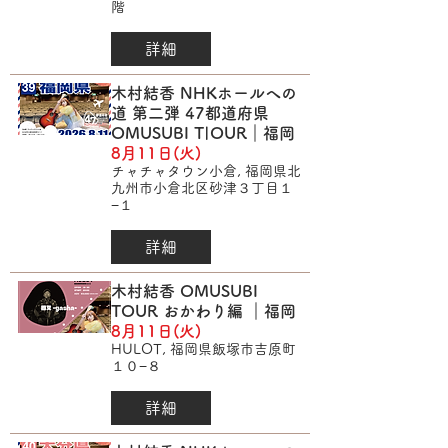
階
詳細
木村結香 NHKホールへの
道 第二弾 47都道府県
OMUSUBI T|OUR｜福岡
8月11日(火)
チャチャタウン小倉, 福岡県北
九州市小倉北区砂津３丁目１
−１
詳細
木村結香 OMUSUBI
TOUR おかわり編 ｜福岡
8月11日(火)
HULOT, 福岡県飯塚市吉原町
１０−８
詳細