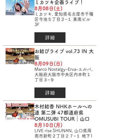
ミカツキ企画ライブ！
8月08日(土)
ミカツキ, 愛知県名古屋市千種
区今池５丁目２−１ 東南ビル
3F
詳細
お結びライブ vol.73 IN 大
阪
8月09日(日)
Marco Nostalgy-Erva-エルバ,
大阪府大阪市中央区内本町１
丁目３−９
詳細
木村結香 NHKホールへの
道 第二弾 47都道府県
OMUSUBI TOUR｜山口
8月10日(月)
LIVE rise SHUNAN, 山口県周
南市新町２丁目２７−１ 地下1