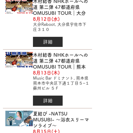
木村結香 NHKホールへの
道 第二弾 47都道府県
OMUSUBI TOUR｜大分
8月12日(水)
大分Reboot, 大分県宇佐市下
庄３１０
詳細
木村結香 NHKホールへの
道 第二弾 47都道府県
OMUSUBI TOUR｜熊本
8月13日(木)
Music Bar ドミナント, 熊本県
熊本市中央区下通１丁目５−１
蘇州ビル ５Ｆ
詳細
夏結び -NATSU
MUSUBI- ～浴衣スリーマ
ンライブ～
8月15日(土)