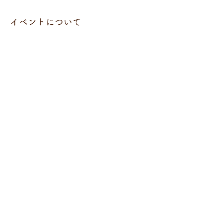
イベントについて
木村結香 NHKホールへの道 第二弾
47都道府県 OMUSUBI TOUR｜鳥取
【日程】2026年3月21日(土)
【場所】TSUTAYA米子東福原店2階
【時間】15:00開演
【料金】観覧無料
さらに表示
このイベントをシェア