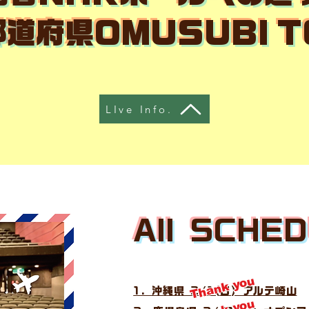
道府県OMUSUBI 
LIve Info.
​All SCHE
Thank you
1. 沖縄県 2/1(日) アルテ崎山