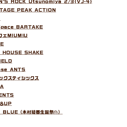
N’S ROCK Utsunomiya 2/3(VJ-4)
STAGE PEAK ACTION
B
Space BARTAKE
フェMIUMIU
VE
T HOUSE SHAKE
IELD
ase ANTS
市シックスティシックス
ZA
ENTS
p＆UP
et BLUE（木村結香生誕祭🎂）