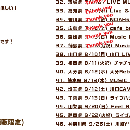
Thank you
32. 茨城県 7/5(日) LIVE 
Thank you
てほしい！
33. 高知県 7/16(木) Live &
Thank you
34. 香川県 7/17(金) NOAHs
Thank you
35. 広島県 7/18(土) cafe b
Thank you
36. 愛媛県 7/19(日) Music
Thank you
様です！
37. 徳島県 7/20(月祝) Music
38. 山口県 8/10(月) 山口 LI
39. 福岡県 8/11(火祝) チャ
40. 大分県 8/12(水) 大分Reb
41. 熊本県 8/13(木) MUSI
42. 埼玉県 9/12(土) 川口CA
43. 千葉県 9/13(日) ライブ
44. 山梨県 9/20(日) Feel 
45. 静岡県 9/22(火祝) ライ
通販限定)
46. 神奈川県 9/26(土) 川崎Y’