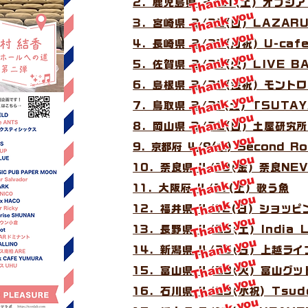
Thank you
2. 鹿児島県 2/21(土) オプシ
Thank you
3. 宮崎県 2/22(日) LAZAR
Thank you
4. 長崎県 2/23(月祝) U-caf
Thank you
5. 佐賀県 2/24(火) LIVE 
Thank you
6. 島根県 3/20(金祝) モント
Thank you
7. 鳥取県 3/21(土) TSUTA
Thank you
8. 岡山県 3/22(日) 土屋研究
Thank you
9. 京都府 4/9(木) Second R
Thank you
10. 奈良県 4/10(金) 奈良NE
Thank you
11. 大阪府 4/11(土) 歌う魚
Thank you
12. 福井県 4/12(日) ショッ
Thank you
13. 長野県 4/25(土) India L
Thank you
14. 新潟県 4/26(日) 上越ラ
Thank you
15. 富山県 4/28(火) 富山グ
Thank you
16. 石川県 4/29(水祝) Tsud