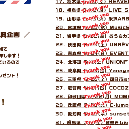
Thank you
17. 栃木県 5/16(土) HEAVE
Thank you
18. 福島県 5/18(月) LIVE 
Thank you
19. 山形県 5/19(火) 米沢AR
Thank you
20. 宮城県 5/20(水) Music
Thank you
特典企画 ／
21. 岩手県 5/22(金) おうちカ
Thank you
22. 秋田県 5/23(土) UNRÊ
Thank you
場で
23. 青森県 5/24(日) EVEN
布します！
Thank you
24. 北海道 6/6(土) UNIONF
ているので
Thank you

25. 岐阜県 6/19(金) Yanag
Thank you
レゼント！
26. 三重県 6/20(土) 四日
Thank you
27. 滋賀県 6/21(日) COCO
Thank you
28. 和歌山県 6/22(月) MOM
Thank you
典！
29. 兵庫県 6/23(火) C-lum
Thank you
30. 愛知県 6/25(木) suns
Thank you
31. 群馬県 7/4(土) 音処きしん