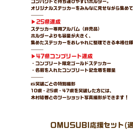
コンパクトで持ち運びやすいホルダー。
オリジナルステッカーをみんなに見せながら集め
⸻
▶︎25県達成
ステッカー専用アルバム（非売品）
ホルダーよりも容量が大きく、
集めたステッカーをおしゃれに整理できる本格仕
⸻
▶︎47県コンプリート達成
・コンプリート限定ゴールドステッカー
・名前を入れたコンプリート記念盾を贈呈
⸻
📸突破ごとの特別撮影
10県・25県・47県を突破した方には、
木村結香とのツーショット写真撮影ができます！
OMUSUBI応援セット(