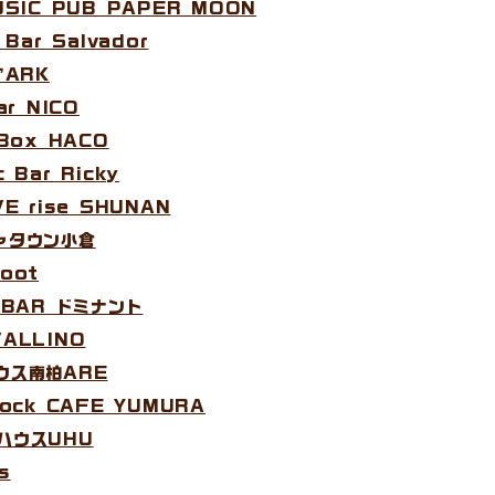
MUSIC PUB PAPER MOON
 Bar Salvador
’ARK
ar NICO
 Box HACO
 Bar Ricky
VE rise SHUNAN
チャタウン小倉
oot
C BAR ドミナント
VALLINO
ハウス南柏ARE
Rock CAFE YUMURA
ブハウスUHU
s