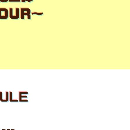
TOUR〜
DULE