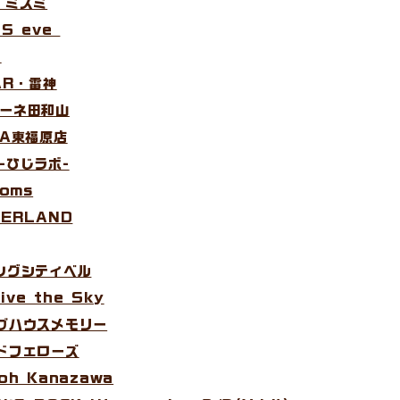
ア ミスミ
US eve
e
BAR・雷神
ローネ田和山
YA東福原店
所-ひじラボ-
ooms
VERLAND
ピングシティベル
ive the Sky
イブハウスメモリー
ッドフェローズ
oh Kanazawa